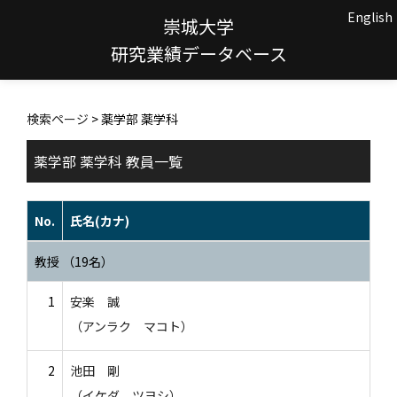
English
崇城大学
研究業績データベース
検索ページ
> 薬学部 薬学科
薬学部 薬学科 教員一覧
No.
氏名(カナ)
教授 （19名）
1
安楽 誠
（アンラク マコト）
2
池田 剛
（イケダ ツヨシ）