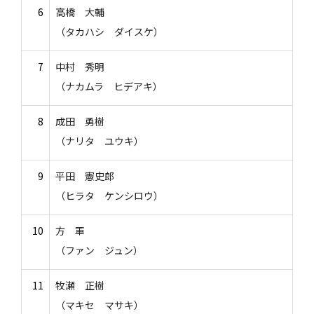
6
高橋 大輔
（タカハシ ダイスケ）
7
中村 秀明
（ナカムラ ヒデアキ）
8
成田 勇樹
（ナリタ ユウキ）
9
平田 憲史郎
（ヒラタ ケンシロウ）
10
方 軍
（ファン ジュン）
11
牧瀬 正樹
（マキセ マサキ）