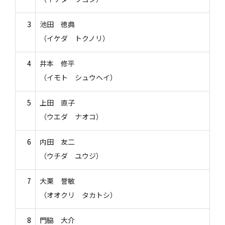
3
池田 徳典
（イケダ トクノリ）
4
井本 修平
（イモト シュウヘイ）
5
上田 直子
（ウエダ ナオコ）
6
内田 友二
（ウチダ ユウジ）
7
大栗 誉敏
（オオクリ タカトシ）
8
門脇 大介