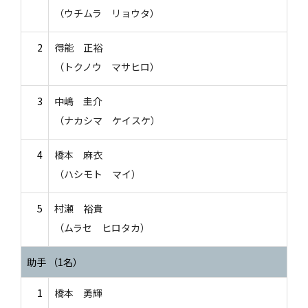
（ウチムラ リョウタ）
2
得能 正裕
（トクノウ マサヒロ）
3
中嶋 圭介
（ナカシマ ケイスケ）
4
橋本 麻衣
（ハシモト マイ）
5
村瀬 裕貴
（ムラセ ヒロタカ）
助手 （1名）
1
橋本 勇輝