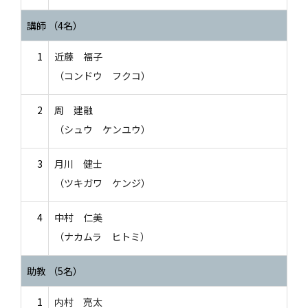
講師 （4名）
1
近藤 福子
（コンドウ フクコ）
2
周 建融
（シュウ ケンユウ）
3
月川 健士
（ツキガワ ケンジ）
4
中村 仁美
（ナカムラ ヒトミ）
助教 （5名）
1
内村 亮太