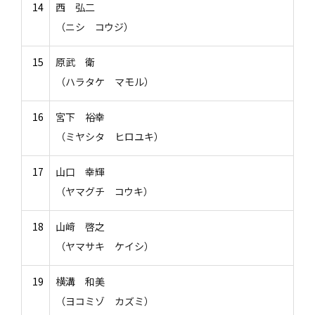
14
西 弘二
（ニシ コウジ）
15
原武 衛
（ハラタケ マモル）
16
宮下 裕幸
（ミヤシタ ヒロユキ）
17
山口 幸輝
（ヤマグチ コウキ）
18
山﨑 啓之
（ヤマサキ ケイシ）
19
横溝 和美
（ヨコミゾ カズミ）