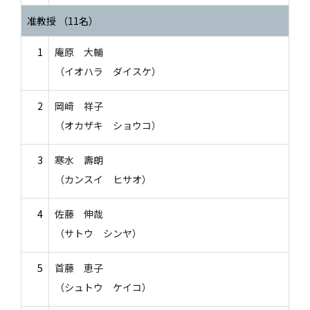
准教授 （11名）
1
庵原 大輔
（イオハラ ダイスケ）
2
岡﨑 祥子
（オカザキ ショウコ）
3
寒水 壽朗
（カンスイ ヒサオ）
4
佐藤 伸哉
（サトウ シンヤ）
5
首藤 恵子
（シュトウ ケイコ）