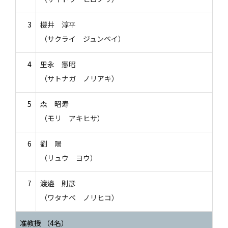
3
櫻井 淳平
（サクライ ジュンペイ）
4
里永 憲昭
（サトナガ ノリアキ）
5
森 昭寿
（モリ アキヒサ）
6
劉 陽
（リュウ ヨウ）
7
渡邊 則彦
（ワタナベ ノリヒコ）
准教授 （4名）