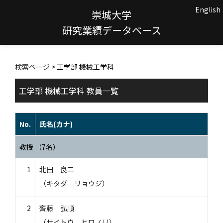
English
崇城大学
研究業績データベース
検索ページ
> 工学部 機械工学科
工学部 機械工学科 教員一覧
No.
氏名(カナ)
教授 （7名）
1
北田 良二
（キタダ リョウジ）
2
齊藤 弘順
（サイトウ ヒロノリ）