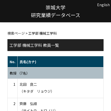
English
崇城大学
研究業績データベース
検索ページ
> 工学部 機械工学科
工学部 機械工学科 教員一覧
No.
氏名(カナ)
教授 （7名）
1
北田 良二
（キタダ リョウジ）
2
齊藤 弘順
（サイトウ ヒロノリ）