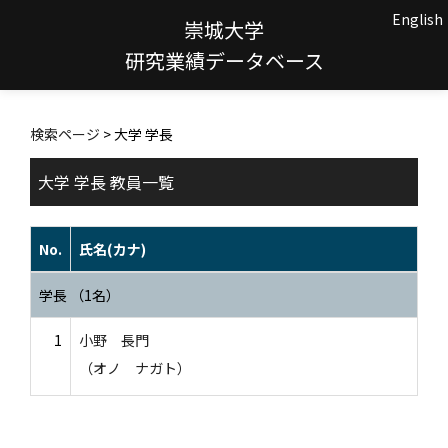
English
崇城大学
研究業績データベース
検索ページ
> 大学 学長
大学 学長 教員一覧
No.
氏名(カナ)
学長 （1名）
1
小野 長門
（オノ ナガト）