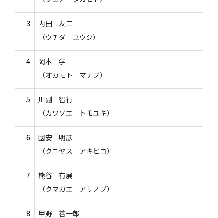
3
内田 友二
（ウチダ ユウジ）
4
岡本 学
（オカモト マナブ）
5
川副 智行
（カワソエ トモユキ）
6
國安 明彦
（クニヤス アキヒコ）
7
熊谷 有展
（クマガエ アリノブ）
8
甲野 善一郎