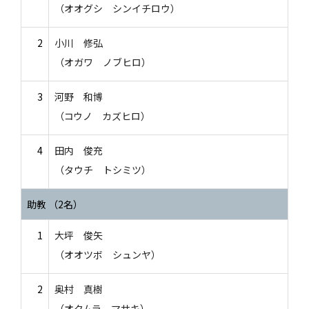
（オオグシ シンイチロウ）
2
小川 修弘
（オガワ ノブヒロ）
3
河野 和博
（コウノ カズヒロ）
4
田内 俊充
（タウチ トシミツ）
助教 （2名）
1
大坪 俊矢
（オオツボ シュンヤ）
2
奥村 真樹
（オクムラ マサキ）