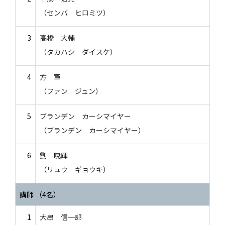
（センバ ヒロミツ）
3
高橋 大輔
（タカハシ ダイスケ）
4
方 軍
（ファン ジュン）
5
ブランデン カーシマイヤー
（ブランデン カーシマイヤー）
6
劉 暁輝
（リュウ ギョウキ）
講師 （4名）
1
大串 信一郎