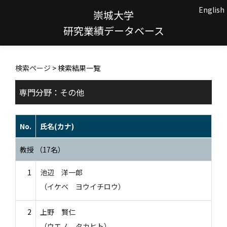
English
崇城大学
研究業績データベース
検索ページ
> 検索結果一覧
専門分野：その他
No.
氏名(カナ)
教授 （17名）
1
池辺 洋一郎
（イケベ ヨウイチロウ）
2
上野 賢仁
（ウエノ タカヒト）