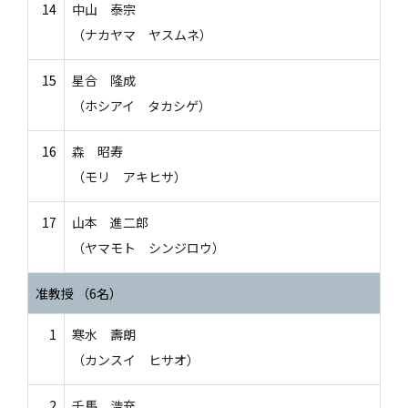
14
中山 泰宗
（ナカヤマ ヤスムネ）
15
星合 隆成
（ホシアイ タカシゲ）
16
森 昭寿
（モリ アキヒサ）
17
山本 進二郎
（ヤマモト シンジロウ）
准教授 （6名）
1
寒水 壽朗
（カンスイ ヒサオ）
2
千馬 浩充