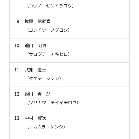
（コウノ ゼンイチロウ）
9
権藤 信武喜
（ゴンドウ ノブヨシ）
10
迫口 明浩
（サコグチ アキヒロ）
11
武知 進士
（タケチ シンジ）
12
釣川 貞一郎
（ツリカワ テイイチロウ）
13
中村 賢次
（ナカムラ ケンジ）