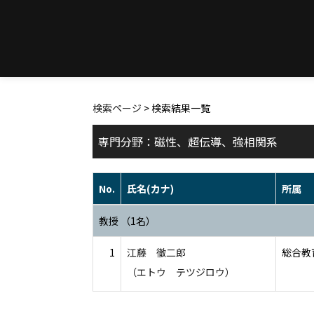
検索ページ
> 検索結果一覧
専門分野：磁性、超伝導、強相関系
No.
氏名(カナ)
所属
教授 （1名）
1
江藤 徹二郎
総合教
（エトウ テツジロウ）