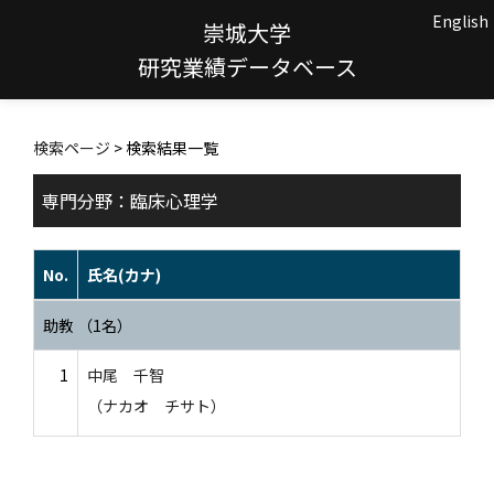
English
崇城大学
研究業績データベース
検索ページ
> 検索結果一覧
専門分野：臨床心理学
No.
氏名(カナ)
助教 （1名）
1
中尾 千智
（ナカオ チサト）