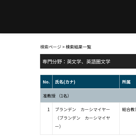
検索ページ
> 検索結果一覧
専門分野：英文学、英語圏文学
No.
氏名(カナ)
所属
准教授 （1名）
1
ブランデン カーシマイヤー
総合教育
（ブランデン カーシマイヤ
ー）