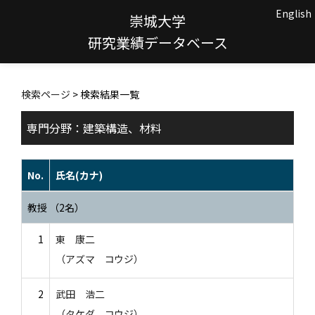
English
崇城大学
研究業績データベース
検索ページ
> 検索結果一覧
専門分野：建築構造、材料
No.
氏名(カナ)
教授 （2名）
1
東 康二
（アズマ コウジ）
2
武田 浩二
（タケダ コウジ）