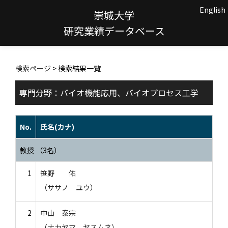
English
崇城大学
研究業績データベース
検索ページ
> 検索結果一覧
専門分野：バイオ機能応用、バイオプロセス工学
No.
氏名(カナ)
教授 （3名）
1
笹野 佑
（ササノ ユウ）
2
中山 泰宗
（ナカヤマ ヤスムネ）