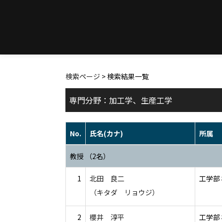
検索ページ
> 検索結果一覧
専門分野：加工学、生産工学
No.
氏名(カナ)
所属
教授 （2名）
1
北田 良二
工学部
（キタダ リョウジ）
2
櫻井 淳平
工学部