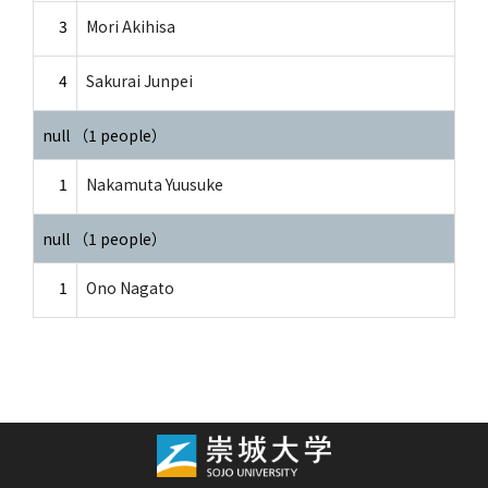
3
Mori Akihisa
4
Sakurai Junpei
null （1 people）
1
Nakamuta Yuusuke
null （1 people）
1
Ono Nagato