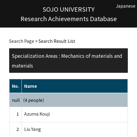
Japanese
SOJO UNIVERSITY
Research Achievements Database
Search Page
> Search Result List
Specialization Areas : Mechanics of materials and
materials
No.
Name
null （4 people）
1
Azuma Kouji
2
Liu Yang