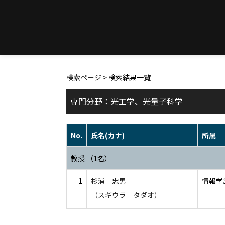
検索ページ
> 検索結果一覧
専門分野：光工学、光量子科学
No.
氏名(カナ)
所属
教授 （1名）
1
杉浦 忠男
情報学
（スギウラ タダオ）