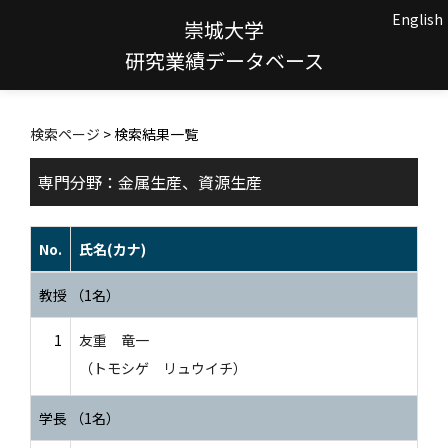
English
崇城大学
研究業績データベース
検索ページ
> 検索結果一覧
専門分野：金属生産、資源生産
No.
氏名(カナ)
教授 （1名）
1
友重 竜一
（トモシゲ リュウイチ）
学長 （1名）