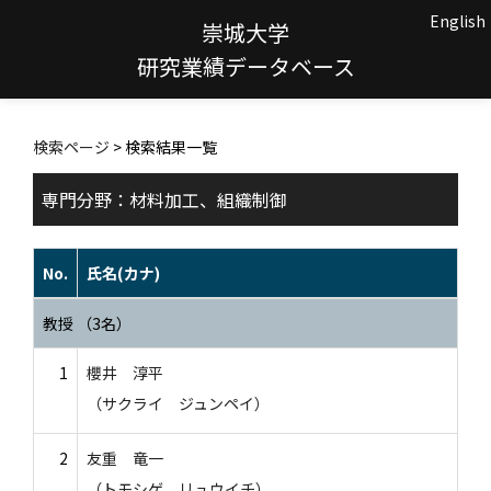
English
崇城大学
研究業績データベース
検索ページ
> 検索結果一覧
専門分野：材料加工、組織制御
No.
氏名(カナ)
教授 （3名）
1
櫻井 淳平
（サクライ ジュンペイ）
2
友重 竜一
（トモシゲ リュウイチ）