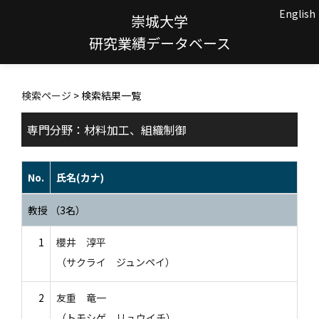
English
崇城大学
研究業績データベース
検索ページ
> 検索結果一覧
専門分野：材料加工、組織制御
No.
氏名(カナ)
教授 （3名）
1
櫻井 淳平
（サクライ ジュンペイ）
2
友重 竜一
（トモシゲ リュウイチ）