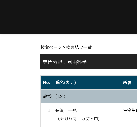
検索ページ
> 検索結果一覧
専門分野：昆虫科学
No.
氏名(カナ)
所属
教授 （1名）
1
長濱 一弘
生物生
（ナガハマ カズヒロ）