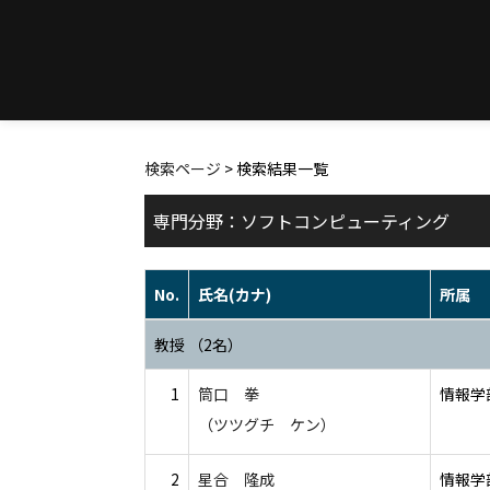
検索ページ
> 検索結果一覧
専門分野：ソフトコンピューティング
No.
氏名(カナ)
所属
教授 （2名）
1
筒口 拳
情報学
（ツツグチ ケン）
2
星合 隆成
情報学