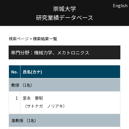
English
崇城大学
研究業績データベース
検索ページ
> 検索結果一覧
専門分野：機械力学、メカトロニクス
No.
氏名(カナ)
教授 （1名）
1
里永 憲昭
（サトナガ ノリアキ）
准教授 （1名）