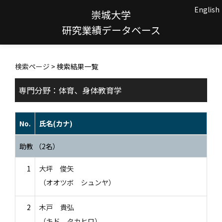
English
崇城大学
研究業績データベース
検索ページ
> 検索結果一覧
専門分野：体育、身体教育学
No.
氏名(カナ)
助教 （2名）
1
大坪 俊矢
（オオツボ シュンヤ）
2
木戸 貴弘
（キド タカヒロ）