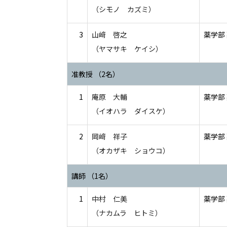
（シモノ カズミ）
3
山﨑 啓之
薬学部
（ヤマサキ ケイシ）
准教授 （2名）
1
庵原 大輔
薬学部
（イオハラ ダイスケ）
2
岡﨑 祥子
薬学部
（オカザキ ショウコ）
講師 （1名）
1
中村 仁美
薬学部
（ナカムラ ヒトミ）