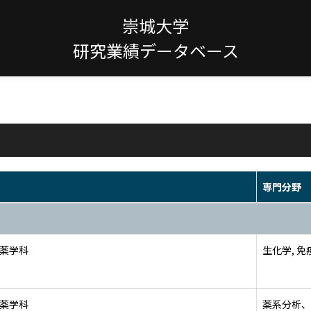
崇城大学
研究業績データベース
専門分野
 薬学科
生化学, 免
 薬学科
薬系分析、