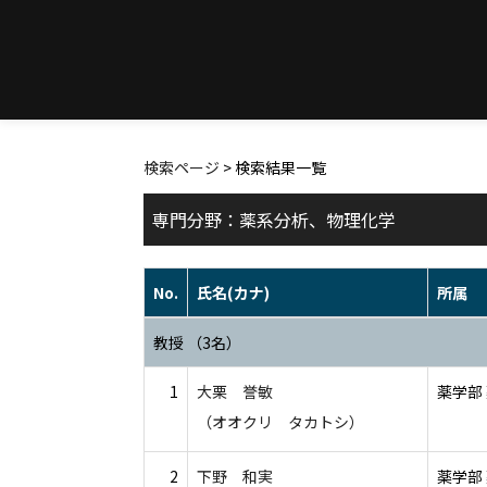
検索ページ
> 検索結果一覧
専門分野：薬系分析、物理化学
No.
氏名(カナ)
所属
教授 （3名）
1
大栗 誉敏
薬学部
（オオクリ タカトシ）
2
下野 和実
薬学部