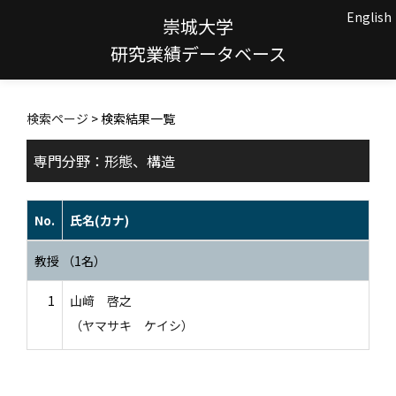
English
崇城大学
研究業績データベース
検索ページ
> 検索結果一覧
専門分野：形態、構造
No.
氏名(カナ)
教授 （1名）
1
山﨑 啓之
（ヤマサキ ケイシ）