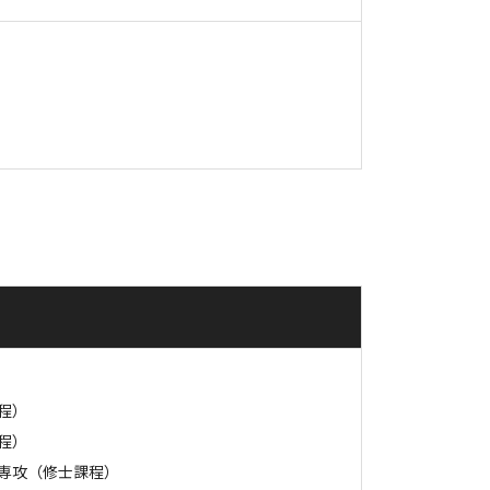
程）
程）
専攻（修士課程）