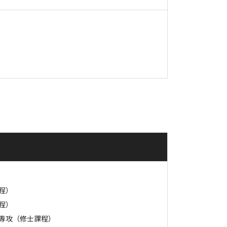
程）
程）
専攻（修士課程）