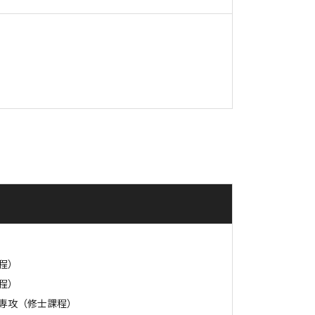
程）
程）
専攻（修士課程）