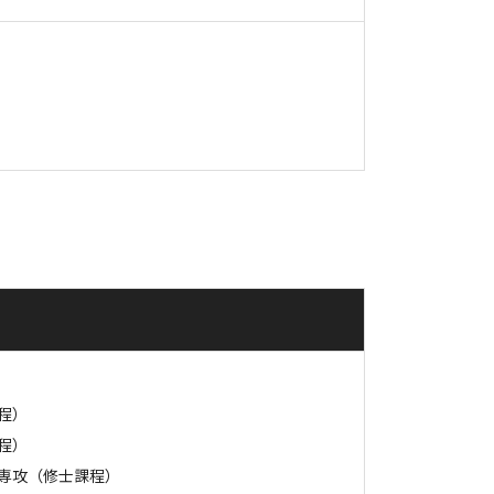
程）
程）
専攻（修士課程）