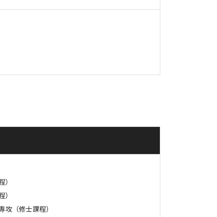
程）
程）
専攻（修士課程）