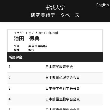
English
崇城大学
研究業績データベース
イケダ トクノリ
Ikeda Tokunori
池田 徳典
所属
薬学部 薬学科
職種
教授
所属学会
1.
日本医学教育学会
2.
日本教育心理学会会員
3.
日本薬学教育学会会員
4.
日本計量生物学会会員
5.
日本医療情報学会会員