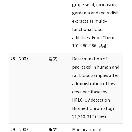
grape seed, monascus,
gardenia and red radish
extracts as multi-
functional food
additives. Food Chem.
101,980-986 (共著)
28.
2007
論文
Determination of
paclitaxel in human and
rat blood samples after
administration of low
dose paclitaxel by
HPLC-UV detection.
Biomed. Chromatogr
21,310-317 (共著)
29.
2007
論文
Modification of