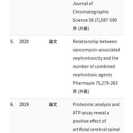
Journal of
Chromatographic
Science 58 (7),587-590
頁 (共著)
5.
2020
論文
Relationship between
vancomycin-associated
nephrotoxicity and the
number of combined
nephrotoxic agents
Pharmazie 75,279-283
頁 (共著)
6.
2019
論文
Proteomic analysis and
ATP assay reveal a
positive effect of
artificial cerebral spinal