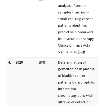
analysis of serum
samples from non-
small-cell lung cancer
patients identifies
predictive biomarkers
for nivolumab therapy
Clinica Chimica Acta
532,84-88頁 (共著)
4.
2020
論文
Determination of
gemcitabine in plasma
of bladder cancer
patients by hydrophilic
interaction
chromatography with
ultraviolet detection