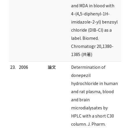
and MDA in blood with
4-(4,5-diphenyl-1H-
imidazole-2-yl) benzoyl
chloride (DIB-Cl) as a
label. Biomed.
Chromatogr 20,1380-
1385 (共著)
23.
2006
論文
Determination of
donepezil
hydrochloride in human
and rat plasma, blood
and brain
microdialysates by
HPLC with a short C30
column. J. Pharm.