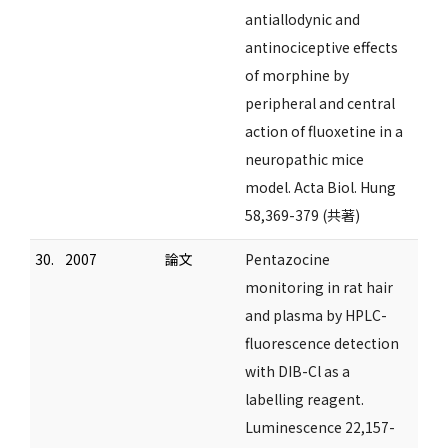
antiallodynic and
antinociceptive effects
of morphine by
peripheral and central
action of fluoxetine in a
neuropathic mice
model. Acta Biol. Hung
58,369-379 (共著)
30.
2007
論文
Pentazocine
monitoring in rat hair
and plasma by HPLC-
fluorescence detection
with DIB-Cl as a
labelling reagent.
Luminescence 22,157-