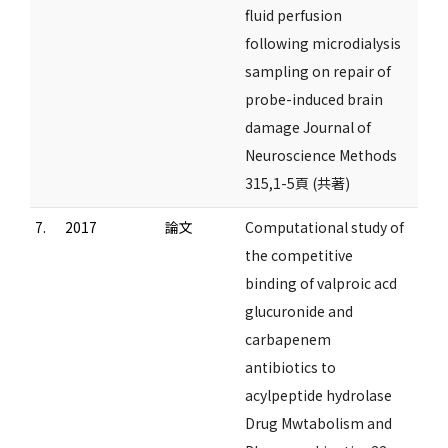
fluid perfusion
following microdialysis
sampling on repair of
probe-induced brain
damage Journal of
Neuroscience Methods
315,1-5頁 (共著)
7.
2017
論文
Computational study of
the competitive
binding of valproic acd
glucuronide and
carbapenem
antibiotics to
acylpeptide hydrolase
Drug Mwtabolism and