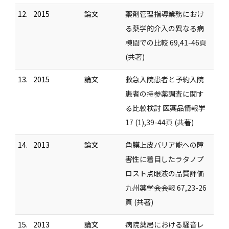
12.
2015
論文
薬剤管理指導業務におけ
る薬学的介入の異なる病
棟間での比較 69,41-46頁
(共著)
13.
2015
論文
救急入院患者と予約入院
患者の持参薬調査に関す
る比較検討 医薬品情報学
17 (1),39-44頁 (共著)
14.
2013
論文
角膜上皮バリア能への障
害性に着目したラタノプ
ロスト点眼液の品質評価
九州薬学会会報 67,23-26
頁 (共著)
15.
2013
論文
病院薬局における騒音レ