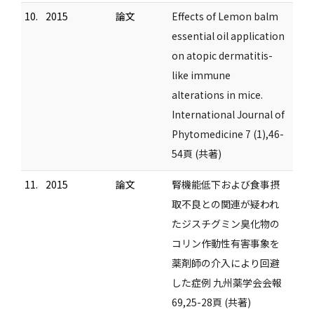
10.
2015
論文
Effects of Lemon balm
essential oil application
on atopic dermatitis-
like immune
alterations in mice.
International Journal of
Phytomedicine 7 (1),46-
54頁 (共著)
11.
2015
論文
腎機能低下および食事摂
取不良との関連が疑われ
たジスチグミン臭化物の
コリン作動性有害事象を
薬剤師の介入により回避
した症例 九州薬学会会報
69,25-28頁 (共著)