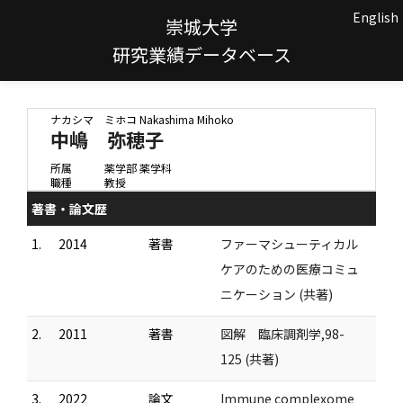
English
崇城大学
研究業績データベース
ナカシマ ミホコ
Nakashima Mihoko
中嶋 弥穂子
所属
薬学部 薬学科
職種
教授
著書・論文歴
1.
2014
著書
ファーマシューティカル
ケアのための医療コミュ
ニケーション (共著)
2.
2011
著書
図解 臨床調剤学,98-
125 (共著)
3.
2022
論文
Immune complexome