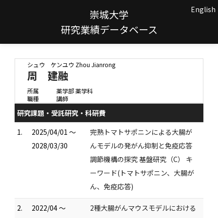
English
崇城大学
研究業績データベース
シュウ ケンユウ
Zhou Jianrong
周 建融
所属
薬学部 薬学科
職種
講師
研究課題・受託研究・科研費
1.
2025/04/01 ～
完熟トマトサポニンによる大腸が
2028/03/30
んモデルの発がん抑制と免疫応答
調節機構の探究 基盤研究（C） キ
ーワード(トマトサポニン、大腸が
ん、免疫応答)
2.
2022/04 ～
2種大腸がんマウスモデルにおける