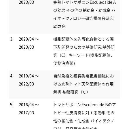
2023/03
完熟トマトサポニンEsculeoside A
の効果 その他の補助金・助成金 バ
イオテクノロジー研究推進会研究
助成金
3.
2020/04 ～
樹脂配糖体を先導化合物とする瀉
2023/03
下剤開発のための基礎研究 基盤研
究（C） キーワード(樹脂配糖体、
便秘治療薬)
4.
2019/04 ～
自然免疫と獲得免疫担当細胞にお
2022/03
ける完熟トマト天然配糖体の作用
解析 基盤研究（Ｃ）
5.
2016/04 ～
トマトサポニンEsculeoside Bのア
2017/03
トピー性皮膚炎に対する効果 その
他の補助金・助成金 バイオテクノ
ロジー研究推進会助成金