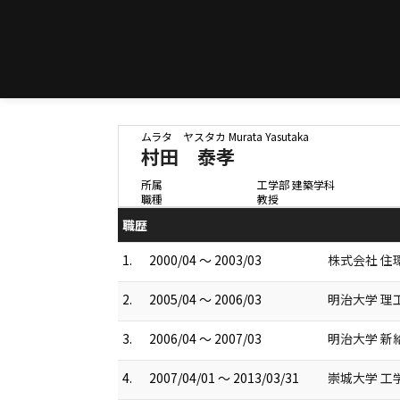
ムラタ ヤスタカ
Murata Yasutaka
村田 泰孝
所属
工学部 建築学科
職種
教授
職歴
1.
2000/04 ～ 2003/03
株式会社 住
2.
2005/04 ～ 2006/03
明治大学 理
3.
2006/04 ～ 2007/03
明治大学 新
4.
2007/04/01 ～ 2013/03/31
崇城大学 工