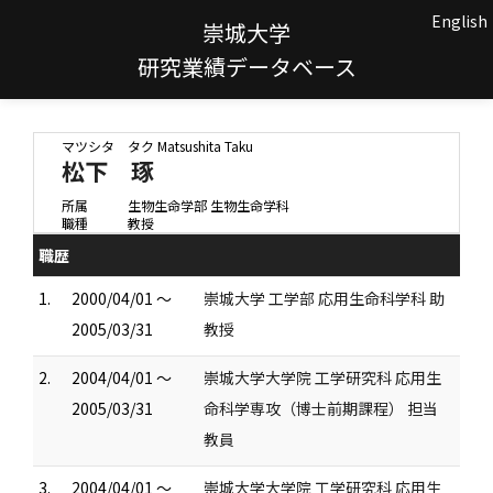
English
崇城大学
研究業績データベース
マツシタ タク
Matsushita Taku
松下 琢
所属
生物生命学部 生物生命学科
職種
教授
職歴
1.
2000/04/01 ～
崇城大学 工学部 応用生命科学科 助
2005/03/31
教授
2.
2004/04/01 ～
崇城大学大学院 工学研究科 応用生
2005/03/31
命科学専攻（博士前期課程） 担当
教員
3.
2004/04/01 ～
崇城大学大学院 工学研究科 応用生