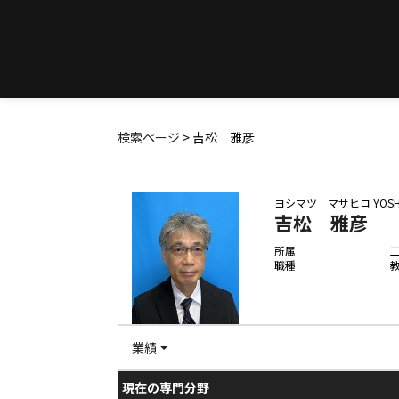
検索ページ
> 吉松 雅彦
ヨシマツ マサヒコ
YOSH
吉松 雅彦
所属
職種
業績
現在の専門分野