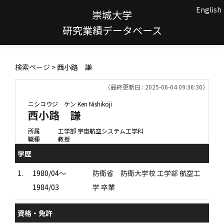
English
崇城大学
研究業績データベース
検索ページ
> 西小路 謙
（最終更新日 : 2025-06-04 09:36:30）
ニシコウジ ケン
Ken Nishikoji
西小路 謙
所属
工学部 宇宙航空システム工学科
職種
教授
学歴
1.
1980/04～
防衛省 防衛大学校 工学部 航空工
1984/03
学 卒業
資格・免許