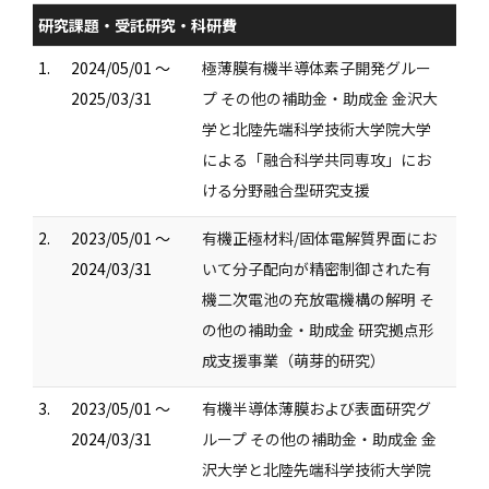
研究課題・受託研究・科研費
1.
2024/05/01 ～
極薄膜有機半導体素子開発グルー
2025/03/31
プ その他の補助金・助成金 金沢大
学と北陸先端科学技術大学院大学
による「融合科学共同専攻」にお
ける分野融合型研究支援
2.
2023/05/01 ～
有機正極材料/固体電解質界面にお
2024/03/31
いて分子配向が精密制御された有
機二次電池の充放電機構の解明 そ
の他の補助金・助成金 研究拠点形
成支援事業（萌芽的研究）
3.
2023/05/01 ～
有機半導体薄膜および表面研究グ
2024/03/31
ループ その他の補助金・助成金 金
沢大学と北陸先端科学技術大学院