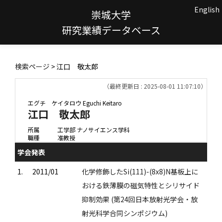
English
崇城大学
研究業績データベース
検索ページ
> 江口 敬太郎
（最終更新日 : 2025-08-01 11:07:10）
エグチ ケイタロウ
Eguchi Keitaro
江口 敬太郎
所属
工学部 ナノサイエンス学科
職種
准教授
学会発表
1.
2011/01
化学修飾したSi(111)-(8x8)N基板上に
おける鉄薄膜の磁気特性とシリサイド
抑制効果 (第24回日本放射光学会・放
射光科学合同シンポジウム)