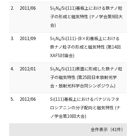
2.
2011/06
Si
N
/Si(111)基板上における鉄ナノ粒
3
4
子の形成と磁気特性 (ナノ学会第9回大
会)
3.
2011/09
Si
N
/Si(111)-(8×8)基板上における
3
4
鉄ナノ粒子の形成と磁気特性 (第14回
XAFS討論会)
4.
2012/01
Si
N
/Si(111)表面に形成した鉄ナノ粒
3
4
子の磁気特性 (第25回日本放射光学
会・放射光科学合同シンポジウム)
5.
2012/06
Si(111)基板上におけるバナジルフタ
ロシアニンの分子配向と磁気特性 (ナ
ノ学会第10回大会)
全件表示（41件）