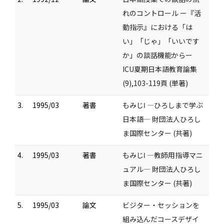
れのコントロール ー『活
動指示』における「は
い」「じゃ」「いいです
か」の談話機能からー
ICU夏期日本語教育論集
(9),103-119頁 (単著)
3.
1995/03
著書
もみじⅠ ―ひろしまで学ぶ
日本語― 財団法人ひろし
ま国際センター (共著)
4.
1995/03
著書
もみじⅠ ―教師用指導マニ
ュアル― 財団法人ひろし
ま国際センター (共著)
5.
1995/03
論文
ビジター・セッションを
組み込んだコースデザイ