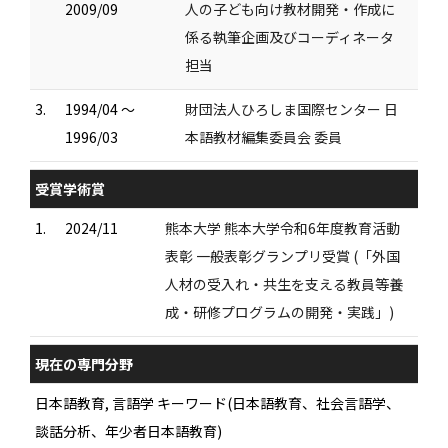
2009/09
人の子ども向け教材開発・作成に
係る執筆企画及びコーディネータ
担当
3.
1994/04 ～
財団法人ひろしま国際センター 日
1996/03
本語教材編集委員会 委員
受賞学術賞
1.
2024/11
熊本大学 熊本大学令和6年度教育活動
表彰 一般表彰グランプリ受賞 (「外国
人材の受入れ・共生を支える教員等養
成・研修プログラムの開発・実践」)
現在の専門分野
日本語教育, 言語学 キーワード(日本語教育、社会言語学、
談話分析、年少者日本語教育)