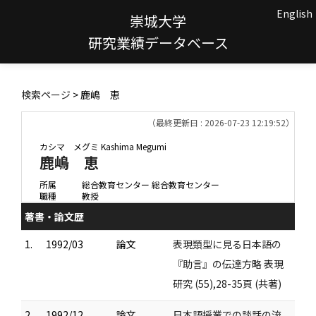
English
崇城大学
研究業績データベース
検索ページ
> 鹿嶋 恵
（最終更新日 : 2026-07-23 12:19:52）
カシマ メグミ
Kashima Megumi
鹿嶋 恵
所属
総合教育センター 総合教育センター
職種
教授
著書・論文歴
1.
1992/03
論文
表現類型に見る日本語の
『助言』の伝達方略 表現
研究 (55),28-35頁 (共著)
2.
1992/12
論文
日本語授業での談話の流