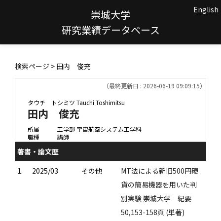
English
崇城大学
研究業績データベース
検索ページ
> 田内 俊充
（最終更新日 : 2026-06-19 09:09:15）
タウチ トシミツ
Tauchi Toshimitsu
田内 俊充
所属
工学部 宇宙航空システム工学科
職種
講師
著書・論文歴
1.
2025/03
その他
MT法による新旧500円硬
貨の簡易機器を用いた判
別実験 崇城大学 紀要
50,153-158頁 (単著)