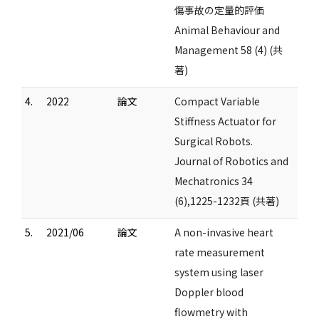
傷事故の定量的評価
Animal Behaviour and
Management 58 (4) (共
著)
4.
2022
論文
Compact Variable
Stiffness Actuator for
Surgical Robots.
Journal of Robotics and
Mechatronics 34
(6),1225-1232頁 (共著)
5.
2021/06
論文
A non-invasive heart
rate measurement
system using laser
Doppler blood
flowmetry with