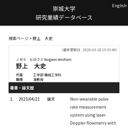
English
崇城大学
研究業績データベース
検索ページ
> 野上 大史
（最終更新日 : 2026-03-28 19:33:40）
ノガミ ヒロフミ
Nogami Hirofumi
野上 大史
所属
工学部 機械工学科
職種
准教授
著書・論文歴
1.
2023/04/21
論文
Non-wearable pulse
rate measurement
system using laser
Doppler flowmetry with