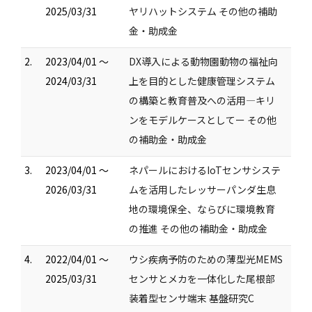
2025/03/31
ヤリハットシステム その他の補助
金・助成金
2.
2023/04/01 ～
DX導入による動物園動物の福祉向
2024/03/31
上を目的とした健康管理システム
の構築と教育普及への活用―キリ
ンをモデルケースとしてー その他
の補助金・助成金
3.
2023/04/01 ～
ネパールにおけるIoTセンサシステ
2026/03/31
ムを活用したレッサーパンダ生息
地の環境保全、ならびに環境教育
の推進 その他の補助金・助成金
4.
2022/04/01 ～
ウシ疾病予防のための薄型光MEMS
2025/03/31
センサとメカを一体化した尾根部
装着型センサ端末 基盤研究C