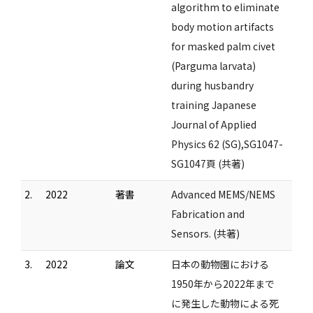
algorithm to eliminate
body motion artifacts
for masked palm civet
(Parguma larvata)
during husbandry
training Japanese
Journal of Applied
Physics 62 (SG),SG1047-
SG1047頁 (共著)
2.
2022
著書
Advanced MEMS/NEMS
Fabrication and
Sensors. (共著)
3.
2022
論文
日本の動物園における
1950年から2022年まで
に発生した動物による死