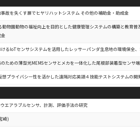
触事故を失くす扉でヒヤリハットシステム その他の補助金・助成金
よる動物園動物の福祉向上を目的とした健康管理システムの構築と教育普
成金
おけるIoTセンサシステムを活用したレッサーパンダ生息地の環境保全、
のための薄型光MEMSセンサとメカを一体化した尾根部装着型センサ端
仮想プライバシー性を活かした遠隔対応英語４技能テストシステムの開発
るウエアラブルセンサ、計測、評価手法の研究
宮崎)