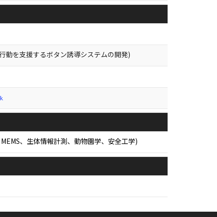
全行動を支援するボタン誘導システムの開発)
S・MEMS、生体情報計測、動物園学、安全工学)