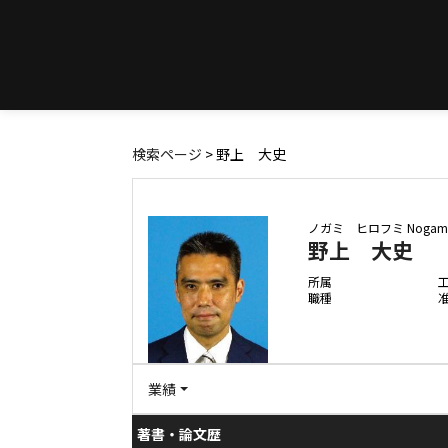
検索ページ
> 野上 大史
ノガミ ヒロフミ
Nogami
野上 大史
所属
職種
業績
著書・論文歴