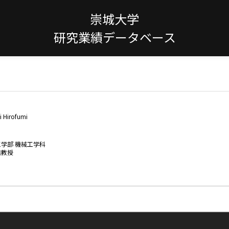
崇城大学
研究業績データベース
 Hirofumi
工学部 機械工学科
准教授