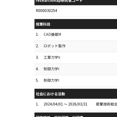
researchmap研究者コード
R000030254
授業科目
1.
CAD基礎M
2.
ロボット製作
3.
工業力学Ⅱ
4.
制御力学Ⅰ
5.
制御力学Ⅰ
社会における活動
1.
2024/04/01 ～ 2026/03/31
産業技術総