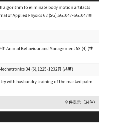
 algorithm to eliminate body motion artifacts
rnal of Applied Physics 62 (SG),SG1047-SG1047頁
haviour and Management 58 (4) (共
d Mechatronics 34 (6),1225-1232頁 (共著)
try with husbandry training of the masked palm
全件表示（34件）