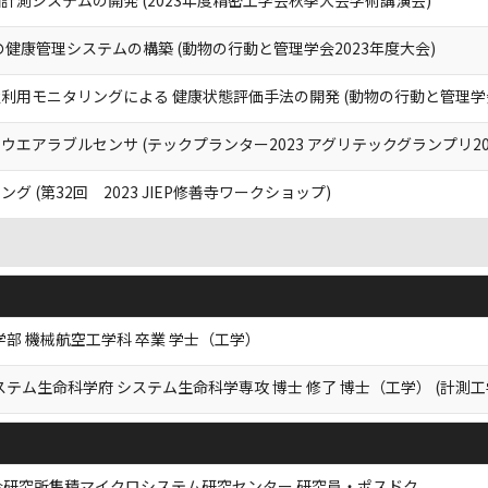
健康管理システムの構築 (動物の行動と管理学会2023年度大会)
用モニタリングによる 健康状態評価手法の開発 (動物の行動と管理学会
エアラブルセンサ (テックプランター2023 アグリテックグランプリ202
 (第32回 2023 JIEP修善寺ワークショップ)
学部 機械航空工学科 卒業 学士（工学）
ステム生命科学府 システム生命科学専攻 博士 修了 博士（工学） (計測工
合研究所集積マイクロシステム研究センター 研究員・ポスドク