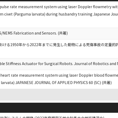
ulse rate measurement system using laser Doppler flowmetry with
m civet (Parguma larvata) during husbandry training Japanese Jou
/NEMS Fabrication and Sensors. (共著)
る1950年から2022年までに発生した動物による死傷事故の定量的評価 Animal Be
le Stiffness Actuator for Surgical Robots. Journal of Robotics an
 heart rate measurement system using laser Doppler blood flowme
a larvata) JAPANESE JOURNAL OF APPLIED PHYSICS 60 (SC) (共著)
測システムの開発 (2023年度精密工学会秋季大会学術講演会)