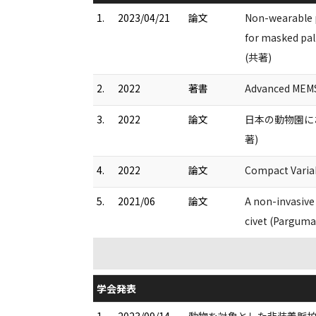
1.
2023/04/21
論文
Non-wearable p
for masked pal
(共著)
2.
2022
著書
Advanced MEMS
3.
2022
論文
日本の動物園におけ
著)
4.
2022
論文
Compact Variab
5.
2021/06
論文
A non-invasive
civet (Pargum
学会発表
1.
2023/09/14
動物を対象とした非装着脈拍計