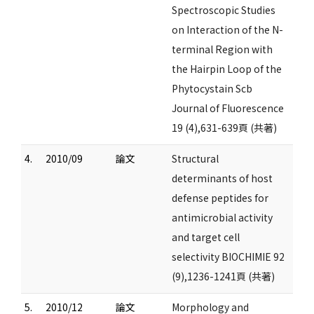
Spectroscopic Studies
on Interaction of the N-
terminal Region with
the Hairpin Loop of the
Phytocystain Scb
Journal of Fluorescence
19 (4),631-639頁 (共著)
4.
2010/09
論文
Structural
determinants of host
defense peptides for
antimicrobial activity
and target cell
selectivity BIOCHIMIE 92
(9),1236-1241頁 (共著)
5.
2010/12
論文
Morphology and