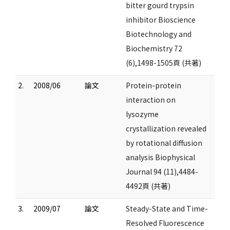
bitter gourd trypsin
inhibitor Bioscience
Biotechnology and
Biochemistry 72
(6),1498-1505頁 (共著)
2.
2008/06
論文
Protein-protein
interaction on
lysozyme
crystallization revealed
by rotational diffusion
analysis Biophysical
Journal 94 (11),4484-
4492頁 (共著)
3.
2009/07
論文
Steady-State and Time-
Resolved Fluorescence