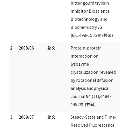
bitter gourd trypsin
inhibitor Bioscience
Biotechnology and
Biochemistry 72
(6),1498-1505頁 (共著)
2.
2008/06
論文
Protein-protein
interaction on
lysozyme
crystallization revealed
by rotational diffusion
analysis Biophysical
Journal 94 (11),4484-
4492頁 (共著)
3.
2009/07
論文
Steady-State and Time-
Resolved Fluorescence