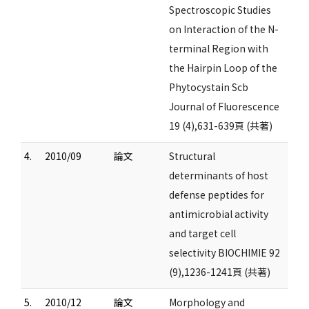
Spectroscopic Studies
on Interaction of the N-
terminal Region with
the Hairpin Loop of the
Phytocystain Scb
Journal of Fluorescence
19 (4),631-639頁 (共著)
4.
2010/09
論文
Structural
determinants of host
defense peptides for
antimicrobial activity
and target cell
selectivity BIOCHIMIE 92
(9),1236-1241頁 (共著)
5.
2010/12
論文
Morphology and