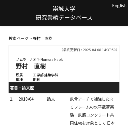
English
崇城大学
研究業績データベース
検索ページ
> 野村 直樹
（最終更新日 : 2025-04-08 14:37:50）
ノムラ ナオキ
Nomura Naoki
野村 直樹
所属
工学部 建築学科
職種
助教
著書・論文歴
1.
2018/04
論文
鉄骨アーチで補強したＲ
Ｃフレームの水平載荷実
験 鉄筋コンクリート共
同住宅を対象として 日本