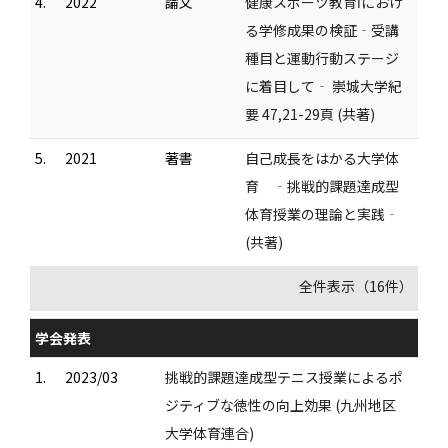
4.
2022
論文
健康スポーツ教育Ⅰにおけ
る学修成果の検証‐受講
種目と運動行動ステージ
に着目して‐ 崇城大学紀
要 47,21-29頁 (共著)
5.
2021
著書
自己成長をはかる大学体
育 ‐挑戦的課題達成型
体育授業の理論と実践‐
(共著)
全件表示（16件）
学会発表
1.
2023/03
挑戦的課題達成型テニス授業によるポ
ジティブな徳性の向上効果 (九州地区
大学体育連合)