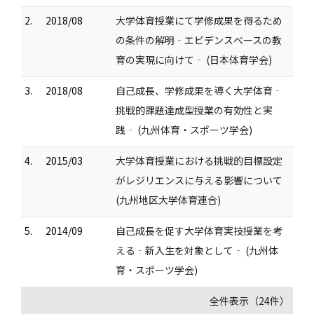
2.
2018/08
大学体育授業にて学修成果を得るため
の条件の解明‐エビデンスべースの教
育の実現に向けて‐ (日本体育学会)
3.
2018/08
自己成長、学修成果を導く大学体育‐
挑戦的課題達成型授業の有効性と実
践‐ (九州体育・スポーツ学会)
4.
2015/03
大学体育授業における挑戦的目標設定
がレジリエンスに与える影響について
(九州地区大学体育連合)
5.
2014/09
自己成長を促す大学体育実技授業を考
える‐新入生を対象として‐ (九州体
育・スポーツ学会)
全件表示（24件）