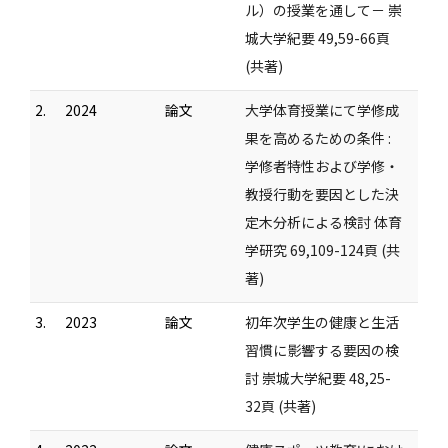
ル）の授業を通して－ 崇
城大学紀要 49,59-66頁
(共著)
2.
2024
論文
大学体育授業にて学修成
果を高めるための条件 :
学修者特性および学修・
教授行動を要因とした決
定木分析による検討 体育
学研究 69,109-124頁 (共
著)
3.
2023
論文
初年次学生の健康と生活
習慣に影響する要因の検
討 崇城大学紀要 48,25-
32頁 (共著)