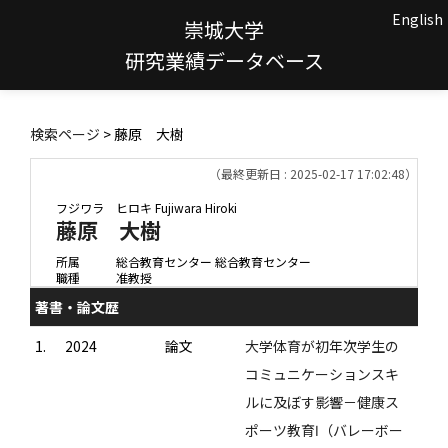
English
崇城大学
研究業績データベース
検索ページ
> 藤原 大樹
（最終更新日 : 2025-02-17 17:02:48）
フジワラ ヒロキ
Fujiwara Hiroki
藤原 大樹
所属
総合教育センター 総合教育センター
職種
准教授
著書・論文歴
1.
2024
論文
大学体育が初年次学生の
コミュニケーションスキ
ルに及ぼす影響－健康ス
ポーツ教育Ⅰ（バレーボー