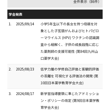
全件表示（86件）
学会発表
1.
2025/09/14
小学5年生以下の長女を持つ母親を対
象とした子宮頸がんおよびヒトパピロ
ーマウイルス (HPV) ワクチンの認識調
査から紐解く、子供の成長段階に応じ
た薬剤師の支援可能性 (第84回九州山
口薬学大会)
2.
2025/08/23
低学力層の学修自己評価と客観的評価
の乖離を 可視化する評価法の開発 (第
10回日本薬学教育学会大会)
3.
2024/08/17
新学習指導要領に準じたアドミッショ
ン・ポリシーの改定 (第9回日本薬学教
育学会大会)