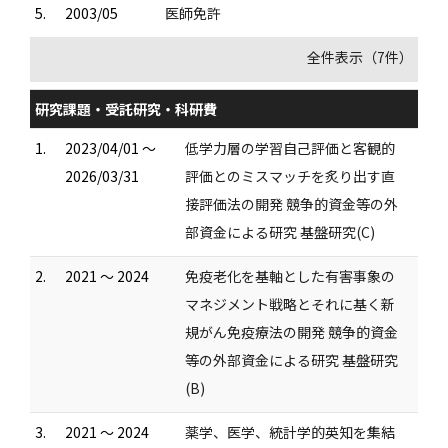
5.
2003/05
医師免許
全件表示（7件）
研究課題・受託研究・科研費
1.
2023/04/01 ～
低学力層の学習自己評価と客観的
2026/03/31
評価とのミスマッチを炙り出す直
接評価法の開発 競争的資金等の外
部資金による研究 基盤研究(C)
2.
2021 ～ 2024
免疫老化を基軸とした有害事象の
マネジメント戦略とそれに基く新
規がん免疫療法の開発 競争的資金
等の外部資金による研究 基盤研究
(B)
3.
2021 ～ 2024
薬学、医学、統計学的英知を集結