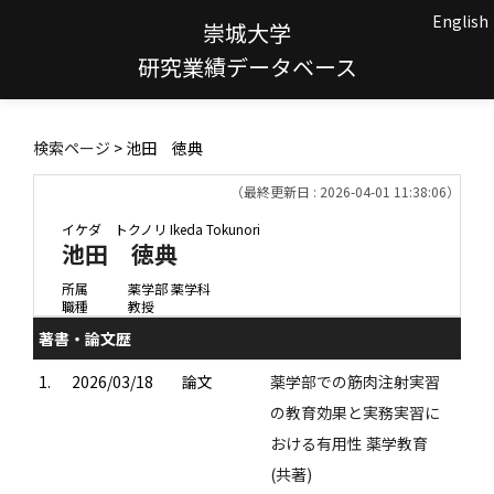
English
崇城大学
研究業績データベース
検索ページ
> 池田 徳典
（最終更新日 : 2026-04-01 11:38:06）
イケダ トクノリ
Ikeda Tokunori
池田 徳典
所属
薬学部 薬学科
職種
教授
著書・論文歴
1.
2026/03/18
論文
薬学部での筋肉注射実習
の教育効果と実務実習に
おける有用性 薬学教育
(共著)