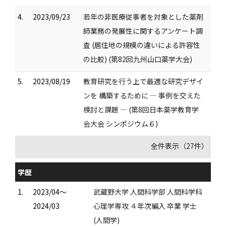
4.
2023/09/23
若年の非医療従事者を対象とした薬剤
師業務の発展性に関するアンケート調
査 (居住地の規模の違いによる許容性
の比較) (第82回九州山口薬学大会)
5.
2023/08/19
教育研究を行う上で最適な研究デザイ
ンを 構築するために ― 事例を交えた
検討と課題 ― (第8回日本薬学教育学
会大会 シンポジウム６)
全件表示（27件）
学歴
1.
2023/04～
武蔵野大学 人間科学部 人間科学科
2024/03
心理学専攻 ４年次編入 卒業 学士
(人間学)