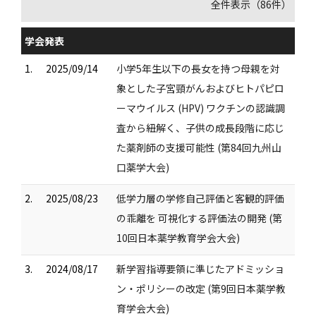
全件表示（86件）
学会発表
1.
2025/09/14
小学5年生以下の長女を持つ母親を対
象とした子宮頸がんおよびヒトパピロ
ーマウイルス (HPV) ワクチンの認識調
査から紐解く、子供の成長段階に応じ
た薬剤師の支援可能性 (第84回九州山
口薬学大会)
2.
2025/08/23
低学力層の学修自己評価と客観的評価
の乖離を 可視化する評価法の開発 (第
10回日本薬学教育学会大会)
3.
2024/08/17
新学習指導要領に準じたアドミッショ
ン・ポリシーの改定 (第9回日本薬学教
育学会大会)