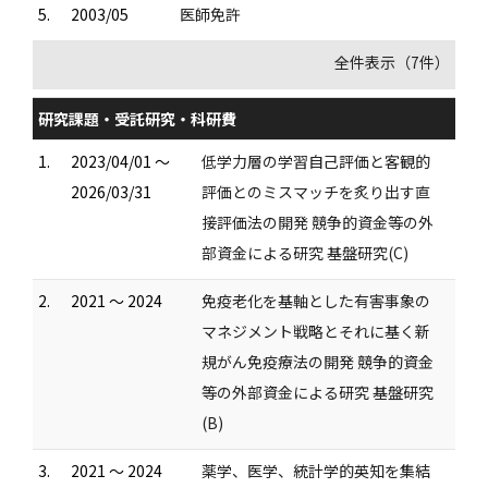
5.
2003/05
医師免許
全件表示（7件）
研究課題・受託研究・科研費
1.
2023/04/01 ～
低学力層の学習自己評価と客観的
2026/03/31
評価とのミスマッチを炙り出す直
接評価法の開発 競争的資金等の外
部資金による研究 基盤研究(C)
2.
2021 ～ 2024
免疫老化を基軸とした有害事象の
マネジメント戦略とそれに基く新
規がん免疫療法の開発 競争的資金
等の外部資金による研究 基盤研究
(B)
3.
2021 ～ 2024
薬学、医学、統計学的英知を集結