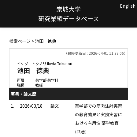
English
崇城大学
研究業績データベース
検索ページ
> 池田 徳典
（最終更新日 : 2026-04-01 11:38:06）
イケダ トクノリ
Ikeda Tokunori
池田 徳典
所属
薬学部 薬学科
職種
教授
著書・論文歴
1.
2026/03/18
論文
薬学部での筋肉注射実習
の教育効果と実務実習に
おける有用性 薬学教育
(共著)