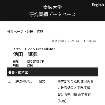
English
崇城大学
研究業績データベース
検索ページ
> 池田 徳典
（最終更新日 : 2026-04-01 11:38:06）
イケダ トクノリ
Ikeda Tokunori
池田 徳典
所属
薬学部 薬学科
職種
教授
著書・論文歴
1.
2026/03/18
論文
薬学部での筋肉注射実習
の教育効果と実務実習に
おける有用性 薬学教育
(共著)