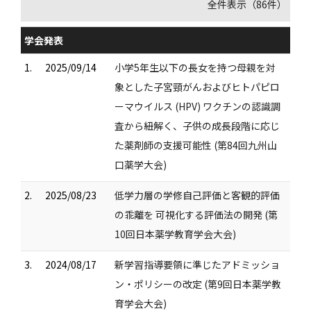
全件表示（86件）
学会発表
1.
2025/09/14
小学5年生以下の長女を持つ母親を対
象とした子宮頸がんおよびヒトパピロ
ーマウイルス (HPV) ワクチンの認識調
査から紐解く、子供の成長段階に応じ
た薬剤師の支援可能性 (第84回九州山
口薬学大会)
2.
2025/08/23
低学力層の学修自己評価と客観的評価
の乖離を 可視化する評価法の開発 (第
10回日本薬学教育学会大会)
3.
2024/08/17
新学習指導要領に準じたアドミッショ
ン・ポリシーの改定 (第9回日本薬学教
育学会大会)