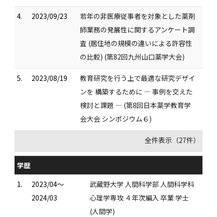
4.
2023/09/23
若年の非医療従事者を対象とした薬剤
師業務の発展性に関するアンケート調
査 (居住地の規模の違いによる許容性
の比較) (第82回九州山口薬学大会)
5.
2023/08/19
教育研究を行う上で最適な研究デザイ
ンを 構築するために ― 事例を交えた
検討と課題 ― (第8回日本薬学教育学
会大会 シンポジウム６)
全件表示（27件）
学歴
1.
2023/04～
武蔵野大学 人間科学部 人間科学科
2024/03
心理学専攻 ４年次編入 卒業 学士
(人間学)