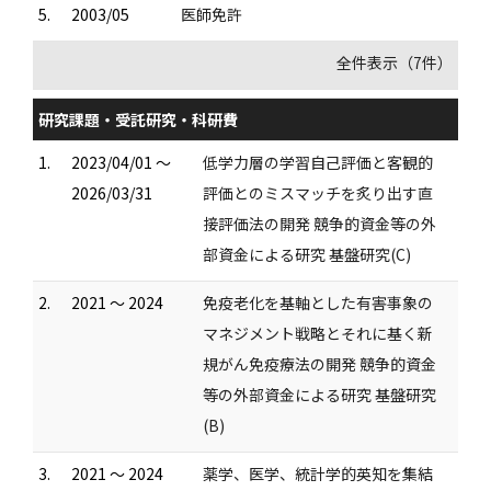
5.
2003/05
医師免許
全件表示（7件）
研究課題・受託研究・科研費
1.
2023/04/01 ～
低学力層の学習自己評価と客観的
2026/03/31
評価とのミスマッチを炙り出す直
接評価法の開発 競争的資金等の外
部資金による研究 基盤研究(C)
2.
2021 ～ 2024
免疫老化を基軸とした有害事象の
マネジメント戦略とそれに基く新
規がん免疫療法の開発 競争的資金
等の外部資金による研究 基盤研究
(B)
3.
2021 ～ 2024
薬学、医学、統計学的英知を集結