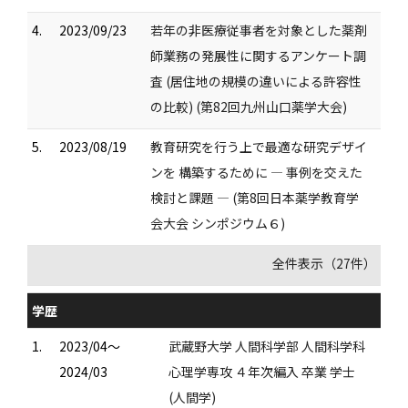
4.
2023/09/23
若年の非医療従事者を対象とした薬剤
師業務の発展性に関するアンケート調
査 (居住地の規模の違いによる許容性
の比較) (第82回九州山口薬学大会)
5.
2023/08/19
教育研究を行う上で最適な研究デザイ
ンを 構築するために ― 事例を交えた
検討と課題 ― (第8回日本薬学教育学
会大会 シンポジウム６)
全件表示（27件）
学歴
1.
2023/04～
武蔵野大学 人間科学部 人間科学科
2024/03
心理学専攻 ４年次編入 卒業 学士
(人間学)