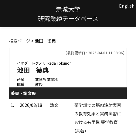
English
崇城大学
研究業績データベース
検索ページ
> 池田 徳典
（最終更新日 : 2026-04-01 11:38:06）
イケダ トクノリ
Ikeda Tokunori
池田 徳典
所属
薬学部 薬学科
職種
教授
著書・論文歴
1.
2026/03/18
論文
薬学部での筋肉注射実習
の教育効果と実務実習に
おける有用性 薬学教育
(共著)