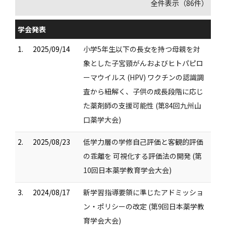
全件表示（86件）
学会発表
1.
2025/09/14
小学5年生以下の長女を持つ母親を対
象とした子宮頸がんおよびヒトパピロ
ーマウイルス (HPV) ワクチンの認識調
査から紐解く、子供の成長段階に応じ
た薬剤師の支援可能性 (第84回九州山
口薬学大会)
2.
2025/08/23
低学力層の学修自己評価と客観的評価
の乖離を 可視化する評価法の開発 (第
10回日本薬学教育学会大会)
3.
2024/08/17
新学習指導要領に準じたアドミッショ
ン・ポリシーの改定 (第9回日本薬学教
育学会大会)