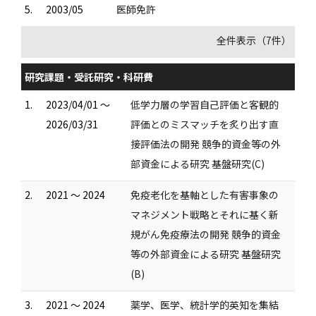
5.
2003/05
医師免許
全件表示（7件）
研究課題・受託研究・科研費
1.
2023/04/01 ～
低学力層の学習自己評価と客観的
2026/03/31
評価とのミスマッチを炙り出す直
接評価法の開発 競争的資金等の外
部資金による研究 基盤研究(C)
2.
2021 ～ 2024
免疫老化を基軸とした有害事象の
マネジメント戦略とそれに基く新
規がん免疫療法の開発 競争的資金
等の外部資金による研究 基盤研究
(B)
3.
2021 ～ 2024
薬学、医学、統計学的英知を集結