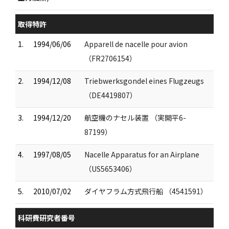
取得特許
1.
1994/06/06
Apparell de nacelle pour avion
（FR2706154）
2.
1994/12/08
Triebwerksgondel eines Flugzeugs
（DE4419807）
3.
1994/12/20
航空機のナセル装置 （実開平6-
87199）
4.
1997/08/05
Nacelle Apparatus for an Airplane
（US5653406）
5.
2010/07/02
ダイヤフラム方式飛行船 （4541591）
科研費研究者番号