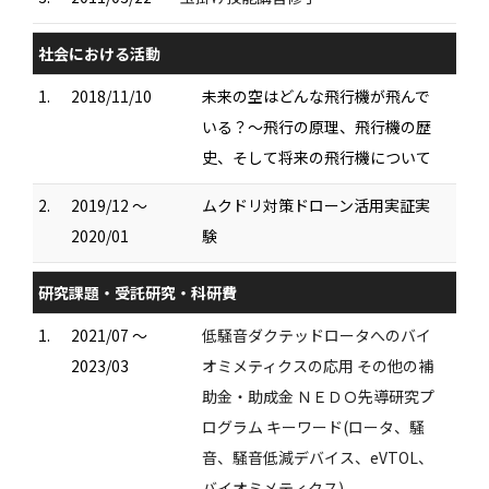
社会における活動
1.
2018/11/10
未来の空はどんな飛行機が飛んで
いる？～飛行の原理、飛行機の歴
史、そして将来の飛行機について
2.
2019/12 ～
ムクドリ対策ドローン活用実証実
2020/01
験
研究課題・受託研究・科研費
1.
2021/07 ～
低騒音ダクテッドロータへのバイ
2023/03
オミメティクスの応用 その他の補
助金・助成金 ＮＥＤＯ先導研究プ
ログラム キーワード(ロータ、騒
音、騒音低減デバイス、eVTOL、
バイオミメティクス)