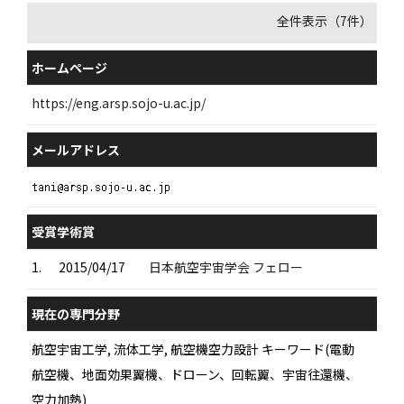
全件表示（7件）
ホームページ
https://eng.arsp.sojo-u.ac.jp/
メールアドレス
受賞学術賞
1.
2015/04/17
日本航空宇宙学会 フェロー
現在の専門分野
航空宇宙工学, 流体工学, 航空機空力設計 キーワード(電動
航空機、地面効果翼機、ドローン、回転翼、宇宙往還機、
空力加熱)