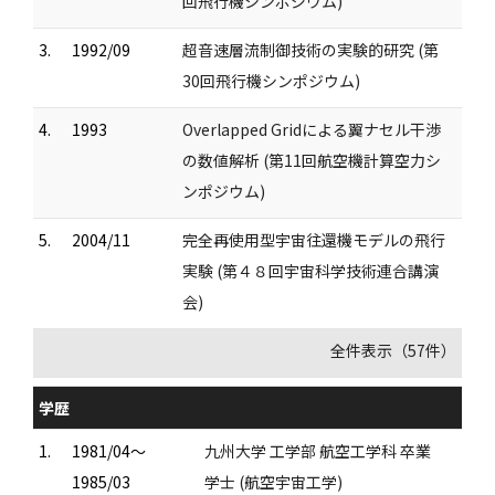
回飛行機シンポジウム)
3.
1992/09
超音速層流制御技術の実験的研究 (第
30回飛行機シンポジウム)
4.
1993
Overlapped Gridによる翼ナセル干渉
の数値解析 (第11回航空機計算空力シ
ンポジウム)
5.
2004/11
完全再使用型宇宙往還機モデルの飛行
実験 (第４８回宇宙科学技術連合講演
会)
全件表示（57件）
学歴
1.
1981/04～
九州大学 工学部 航空工学科 卒業
1985/03
学士 (航空宇宙工学)