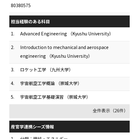
80380575
担当経験のある科目
1.
Advanced Engineering （Kyushu University）
2.
Introduction to mechanical and aerospace
engineering （Kyushu University）
3.
ロケット工学 （九州大学）
4.
宇宙航空工学概論 （崇城大学）
5.
宇宙航空工学基礎演習 （崇城大学）
全件表示（26件）
産官学連携シーズ情報
1.
分野：機械・エネルギー