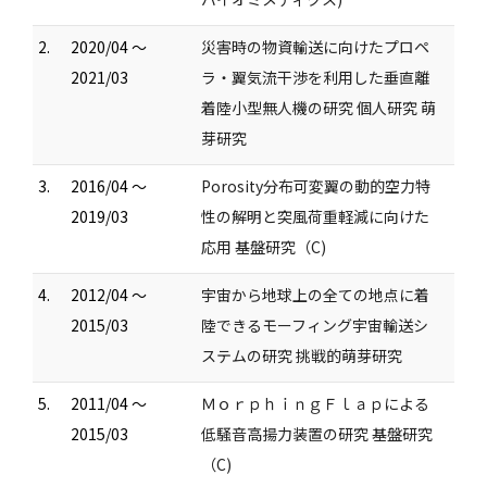
2.
2020/04 ～
災害時の物資輸送に向けたプロペ
2021/03
ラ・翼気流干渉を利用した垂直離
着陸小型無人機の研究 個人研究 萌
芽研究
3.
2016/04 ～
Porosity分布可変翼の動的空力特
2019/03
性の解明と突風荷重軽減に向けた
応用 基盤研究（C)
4.
2012/04 ～
宇宙から地球上の全ての地点に着
2015/03
陸できるモーフィング宇宙輸送シ
ステムの研究 挑戦的萌芽研究
5.
2011/04 ～
ＭｏｒｐｈｉｎｇＦｌａｐによる
2015/03
低騒音高揚力装置の研究 基盤研究
（C)