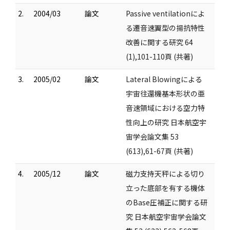
2.
2004/03
論文
Passive ventilationによ
る遷音速翼型の揚抗特性
改善に関する研究 64
(1),101-110頁 (共著)
3.
2005/02
論文
Lateral Blowingによる
宇宙往還機基本形状の亜
音速領域における空力特
性向上の研究 日本航空宇
宙学会論文集 53
(613),61-67頁 (共著)
4.
2005/12
論文
磁力支持天秤による切り
立った底部を有する機体
のBase圧補正に関する研
究 日本航空宇宙学会論文