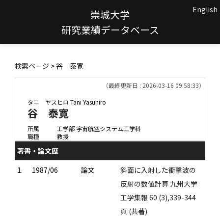
English
崇城大学
研究業績データベース
検索ページ
> 谷 泰寛
（最終更新日 : 2026-03-16 09:58:33）
タニ ヤスヒロ
Tani Yasuhiro
谷 泰寛
所属
工学部 宇宙航空システム工学科
職種
教授
著書・論文歴
1.
1987/06
論文
斜面に入射した衝撃波の
反射の数値計算 九州大学
工学集報 60 (3),339-344
頁 (共著)