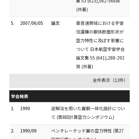
集 53 (623),562-568頁
(共著)
5.
2007/06/05
論文
亜音速領域における宇宙
往還機の胴体断面形状が
空力特性に及ぼす影響に
ついて 日本航空宇宙学会
論文集 55 (641),288-292
頁 (共著)
全件表示（13件）
学会発表
1.
1990
逆解法を用いた翼胴一体化設計につい
て (第8回計算空力シンポジウム)
2.
1990/09
ベンチレーテッド翼の空力特性 (第27