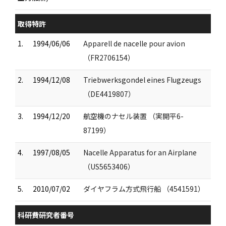
取得特許
1.
1994/06/06
Apparell de nacelle pour avion
（FR2706154）
2.
1994/12/08
Triebwerksgondel eines Flugzeugs
（DE4419807）
3.
1994/12/20
航空機のナセル装置 （実開平6-
87199）
4.
1997/08/05
Nacelle Apparatus for an Airplane
（US5653406）
5.
2010/07/02
ダイヤフラム方式飛行船 （4541591）
科研費研究者番号