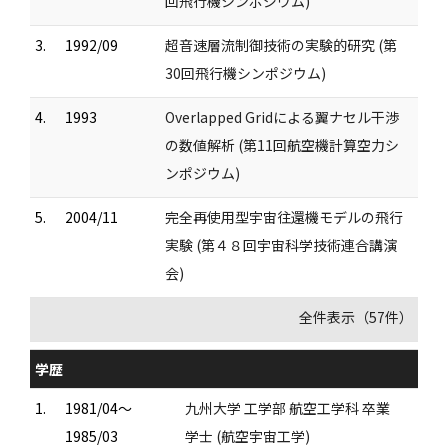
回飛行機シンポジウム)
3.
1992/09
超音速層流制御技術の実験的研究 (第
30回飛行機シンポジウム)
4.
1993
Overlapped Gridによる翼ナセル干渉
の数値解析 (第11回航空機計算空力シ
ンポジウム)
5.
2004/11
完全再使用型宇宙往還機モデルの飛行
実験 (第４８回宇宙科学技術連合講演
会)
全件表示（57件）
学歴
1.
1981/04～
九州大学 工学部 航空工学科 卒業
1985/03
学士 (航空宇宙工学)