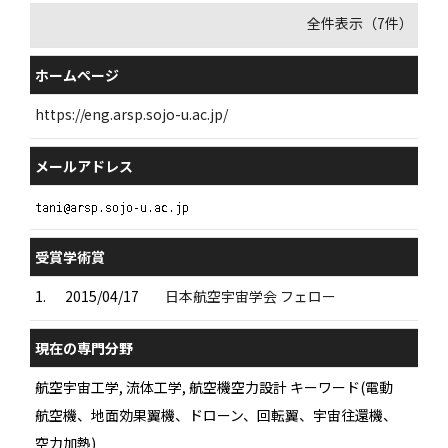
全件表示（7件）
ホームページ
https://eng.arsp.sojo-u.ac.jp/
メールアドレス
受賞学術賞
1.
2015/04/17
日本航空宇宙学会 フェロー
現在の専門分野
航空宇宙工学, 流体工学, 航空機空力設計 キーワード(電動
航空機、地面効果翼機、ドローン、回転翼、宇宙往還機、
空力加熱)