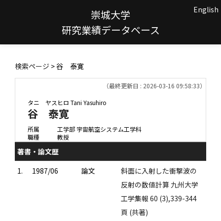
English
崇城大学
研究業績データベース
検索ページ
> 谷 泰寛
（最終更新日 : 2026-03-16 09:58:33）
タニ ヤスヒロ
Tani Yasuhiro
谷 泰寛
所属
工学部 宇宙航空システム工学科
職種
教授
著書・論文歴
1.
1987/06
論文
斜面に入射した衝撃波の
反射の数値計算 九州大学
工学集報 60 (3),339-344
頁 (共著)