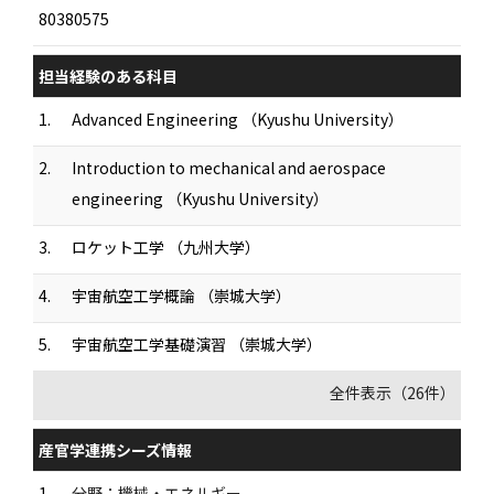
80380575
担当経験のある科目
1.
Advanced Engineering （Kyushu University）
2.
Introduction to mechanical and aerospace
engineering （Kyushu University）
3.
ロケット工学 （九州大学）
4.
宇宙航空工学概論 （崇城大学）
5.
宇宙航空工学基礎演習 （崇城大学）
全件表示（26件）
産官学連携シーズ情報
1.
分野：機械・エネルギー