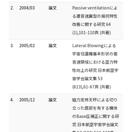
2.
2004/03
論文
Passive ventilationによ
る遷音速翼型の揚抗特性
改善に関する研究 64
(1),101-110頁 (共著)
3.
2005/02
論文
Lateral Blowingによる
宇宙往還機基本形状の亜
音速領域における空力特
性向上の研究 日本航空宇
宙学会論文集 53
(613),61-67頁 (共著)
4.
2005/12
論文
磁力支持天秤による切り
立った底部を有する機体
のBase圧補正に関する研
究 日本航空宇宙学会論文