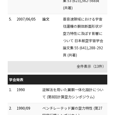
集 53 (623),562-568頁
(共著)
5.
2007/06/05
論文
亜音速領域における宇宙
往還機の胴体断面形状が
空力特性に及ぼす影響に
ついて 日本航空宇宙学会
論文集 55 (641),288-292
頁 (共著)
全件表示（13件）
学会発表
1.
1990
逆解法を用いた翼胴一体化設計につい
て (第8回計算空力シンポジウム)
2.
1990/09
ベンチレーテッド翼の空力特性 (第27