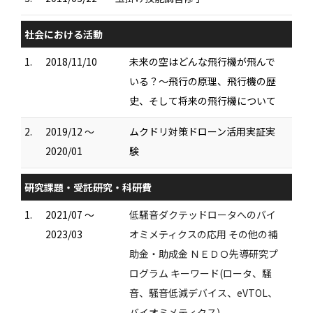
社会における活動
1.
2018/11/10
未来の空はどんな飛行機が飛んで
いる？～飛行の原理、飛行機の歴
史、そして将来の飛行機について
2.
2019/12 ～
ムクドリ対策ドローン活用実証実
2020/01
験
研究課題・受託研究・科研費
1.
2021/07 ～
低騒音ダクテッドロータへのバイ
2023/03
オミメティクスの応用 その他の補
助金・助成金 ＮＥＤＯ先導研究プ
ログラム キーワード(ロータ、騒
音、騒音低減デバイス、eVTOL、
バイオミメティクス)