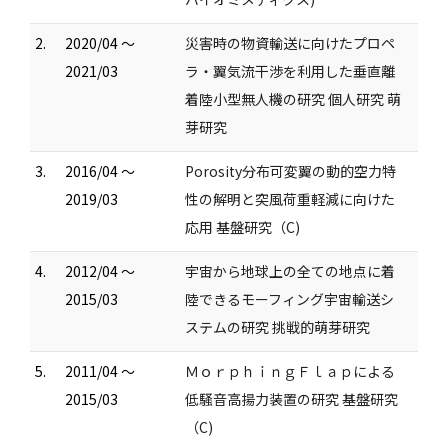
2.
2020/04 ～
災害時の物資輸送に向けたプロペ
2021/03
ラ・翼気流干渉を利用した垂直離
着陸小型無人機の研究 個人研究 萌
芽研究
3.
2016/04 ～
Porosity分布可変翼の動的空力特
2019/03
性の解明と突風荷重軽減に向けた
応用 基盤研究（C)
4.
2012/04 ～
宇宙から地球上の全ての地点に着
2015/03
陸できるモーフィング宇宙輸送シ
ステムの研究 挑戦的萌芽研究
5.
2011/04 ～
ＭｏｒｐｈｉｎｇＦｌａｐによる
2015/03
低騒音高揚力装置の研究 基盤研究
（C)