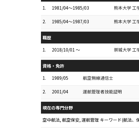
1.
1981/04～1985/03
熊本大学 工
2.
1985/04～1987/03
熊本大学 工
職歴
1.
2018/10/01 ～
崇城大学 工
資格・免許
1.
1989/05
航空無線通信士
2.
2001/04
運航管理者技能証明
現在の専門分野
空中航法, 航空保安, 運航管理 キーワード(航法、