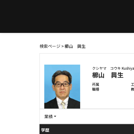
検索ページ
> 櫛山 興生
クシヤマ コウキ
Kushiy
櫛山 興生
所属
職種
業績
学歴