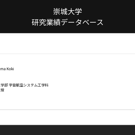
崇城大学
研究業績データベース
ama Koki
工学部 宇宙航空システム工学科
教授